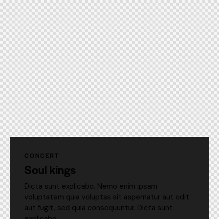
CONCERT
Soul kings
Dicta sunt explicabo. Nemo enim ipsam
voluptatem quia voluptas sit aspernatur aut odit
aut fugit, sed quia consequuntur. Dicta sunt
explicabo.